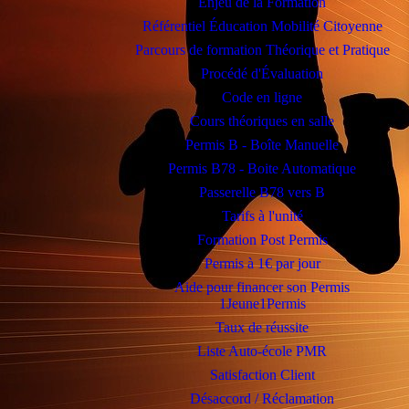
Enjeu de la Formation
Référentiel Éducation Mobilité Citoyenne
Parcours de formation Théorique et Pratique
Procédé d'Évaluation
Code en ligne
Cours théoriques en salle
Permis B - Boîte Manuelle
Permis B78 - Boite Automatique
Passerelle B78 vers B
Tarifs à l'unité
Formation Post Permis
Permis à 1€ par jour
Aide pour financer son Permis
1Jeune1Permis
Taux de réussite
Liste Auto-école PMR
Satisfaction Client
Désaccord / Réclamation